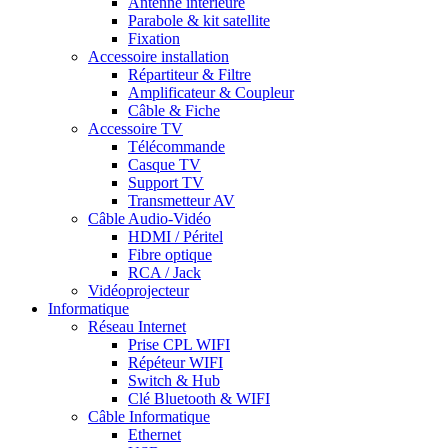
Antenne intérieure
Parabole & kit satellite
Fixation
Accessoire installation
Répartiteur & Filtre
Amplificateur & Coupleur
Câble & Fiche
Accessoire TV
Télécommande
Casque TV
Support TV
Transmetteur AV
Câble Audio-Vidéo
HDMI / Péritel
Fibre optique
RCA / Jack
Vidéoprojecteur
Informatique
Réseau Internet
Prise CPL WIFI
Répéteur WIFI
Switch & Hub
Clé Bluetooth & WIFI
Câble Informatique
Ethernet