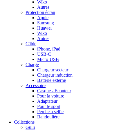
Wiko
Autres
Protection écran
Apple
Samsung
Huawei
Wiko
Autres
Câble
iPhone, iPad
USB-C
Micro-USB
Charge
Chargeur secteur
Chargeur induction
Batterie externe
Accessoire
Casque - Ecouteur
Pour la voiture
Adaptateur
Pour le sport
Perche à selfie
Bandoulière
Collections
Gulli