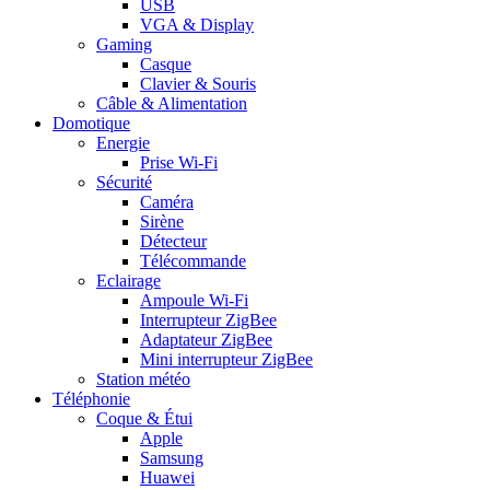
USB
VGA & Display
Gaming
Casque
Clavier & Souris
Câble & Alimentation
Domotique
Energie
Prise Wi-Fi
Sécurité
Caméra
Sirène
Détecteur
Télécommande
Eclairage
Ampoule Wi-Fi
Interrupteur ZigBee
Adaptateur ZigBee
Mini interrupteur ZigBee
Station météo
Téléphonie
Coque & Étui
Apple
Samsung
Huawei