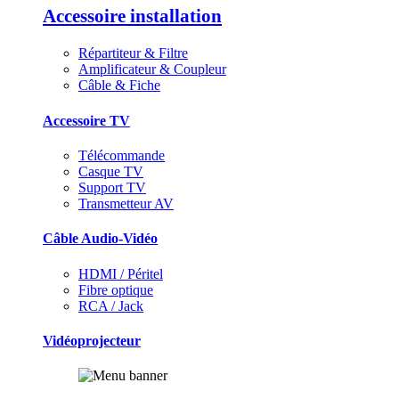
Accessoire installation
Répartiteur & Filtre
Amplificateur & Coupleur
Câble & Fiche
Accessoire TV
Télécommande
Casque TV
Support TV
Transmetteur AV
Câble Audio-Vidéo
HDMI / Péritel
Fibre optique
RCA / Jack
Vidéoprojecteur