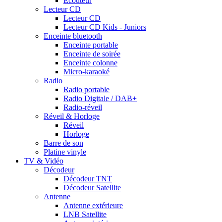
Ecouteur
Lecteur CD
Lecteur CD
Lecteur CD Kids - Juniors
Enceinte bluetooth
Enceinte portable
Enceinte de soirée
Enceinte colonne
Micro-karaoké
Radio
Radio portable
Radio Digitale / DAB+
Radio-réveil
Réveil & Horloge
Réveil
Horloge
Barre de son
Platine vinyle
TV & Vidéo
Décodeur
Décodeur TNT
Décodeur Satellite
Antenne
Antenne extérieure
LNB Satellite