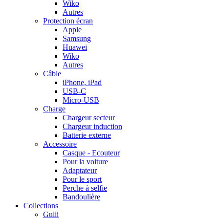
Wiko
Autres
Protection écran
Apple
Samsung
Huawei
Wiko
Autres
Câble
iPhone, iPad
USB-C
Micro-USB
Charge
Chargeur secteur
Chargeur induction
Batterie externe
Accessoire
Casque - Ecouteur
Pour la voiture
Adaptateur
Pour le sport
Perche à selfie
Bandoulière
Collections
Gulli