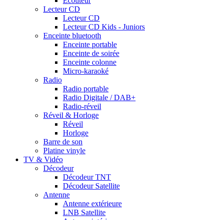
Ecouteur
Lecteur CD
Lecteur CD
Lecteur CD Kids - Juniors
Enceinte bluetooth
Enceinte portable
Enceinte de soirée
Enceinte colonne
Micro-karaoké
Radio
Radio portable
Radio Digitale / DAB+
Radio-réveil
Réveil & Horloge
Réveil
Horloge
Barre de son
Platine vinyle
TV & Vidéo
Décodeur
Décodeur TNT
Décodeur Satellite
Antenne
Antenne extérieure
LNB Satellite