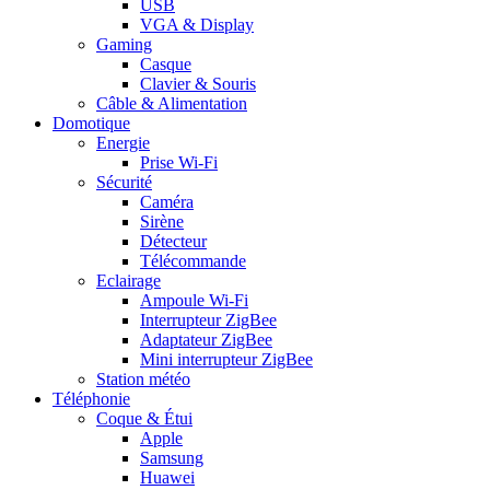
USB
VGA & Display
Gaming
Casque
Clavier & Souris
Câble & Alimentation
Domotique
Energie
Prise Wi-Fi
Sécurité
Caméra
Sirène
Détecteur
Télécommande
Eclairage
Ampoule Wi-Fi
Interrupteur ZigBee
Adaptateur ZigBee
Mini interrupteur ZigBee
Station météo
Téléphonie
Coque & Étui
Apple
Samsung
Huawei