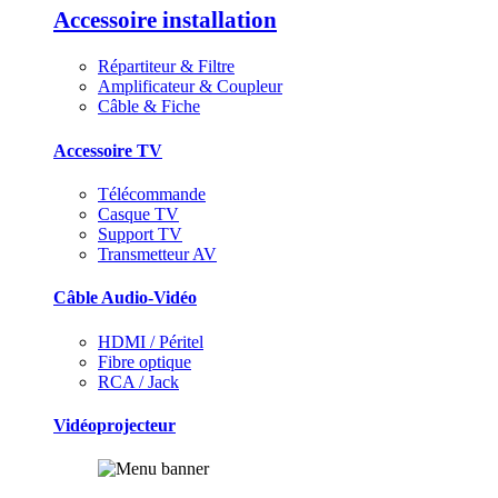
Accessoire installation
Répartiteur & Filtre
Amplificateur & Coupleur
Câble & Fiche
Accessoire TV
Télécommande
Casque TV
Support TV
Transmetteur AV
Câble Audio-Vidéo
HDMI / Péritel
Fibre optique
RCA / Jack
Vidéoprojecteur