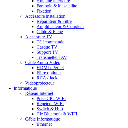
Antenne intérieure
Parabole & kit satellite
Fixation
Accessoire installation
Répartiteur & Filtre
Amplificateur & Coupleur
Câble & Fiche
Accessoire TV
Télécommande
Casque TV
Support TV
Transmetteur AV
Câble Audio-Vidéo
HDMI / Péritel
Fibre optique
RCA / Jack
Vidéoprojecteur
Informatique
Réseau Internet
Prise CPL WIFI
Répéteur WIFI
Switch & Hub
Clé Bluetooth & WIFI
Câble Informatique
Ethernet