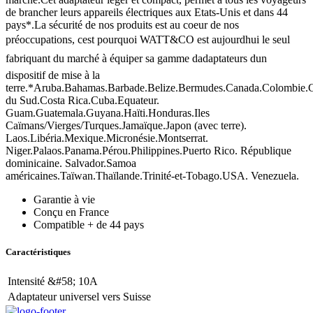
de brancher leurs appareils électriques aux Etats-Unis et dans 44
pays*.La sécurité de nos produits est au coeur de nos
préoccupations, cest pourquoi WATT&CO est aujourdhui le seul
fabriquant du marché à équiper sa gamme dadaptateurs dun
dispositif de mise à la
terre.*Aruba.Bahamas.Barbade.Belize.Bermudes.Canada.Colombie.
du Sud.Costa Rica.Cuba.Equateur.
Guam.Guatemala.Guyana.Haïti.Honduras.Iles
Caïmans/Vierges/Turques.Jamaïque.Japon (avec terre).
Laos.Libéria.Mexique.Micronésie.Montserrat.
Niger.Palaos.Panama.Pérou.Philippines.Puerto Rico. République
dominicaine. Salvador.Samoa
américaines.Taïwan.Thaïlande.Trinité-et-Tobago.USA. Venezuela.
Garantie à vie
Conçu en France
Compatible + de 44 pays
Caractéristiques
Intensité &#58; 10A
Adaptateur universel vers Suisse