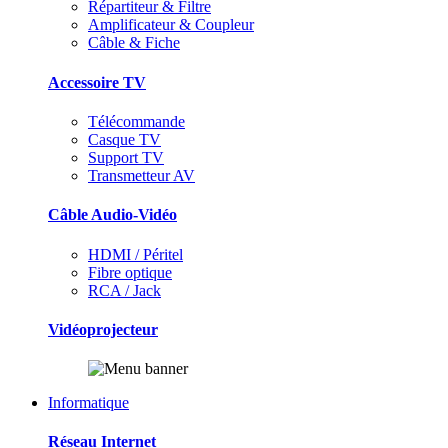
Répartiteur & Filtre
Amplificateur & Coupleur
Câble & Fiche
Accessoire TV
Télécommande
Casque TV
Support TV
Transmetteur AV
Câble Audio-Vidéo
HDMI / Péritel
Fibre optique
RCA / Jack
Vidéoprojecteur
Informatique
Réseau Internet