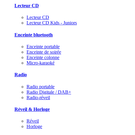
Lecteur CD
Lecteur CD
Lecteur CD Kids - Juniors
Enceinte bluetooth
Enceinte portable
Enceinte de soirée
Enceinte colonne
Micro-karaoké
Radio
Radio portable
Radio Digitale / DAB+
Radio-réveil
Réveil & Horloge
Réveil
Horloge