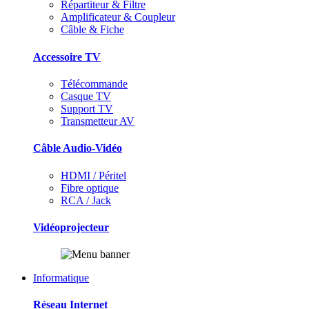
Répartiteur & Filtre
Amplificateur & Coupleur
Câble & Fiche
Accessoire TV
Télécommande
Casque TV
Support TV
Transmetteur AV
Câble Audio-Vidéo
HDMI / Péritel
Fibre optique
RCA / Jack
Vidéoprojecteur
Informatique
Réseau Internet