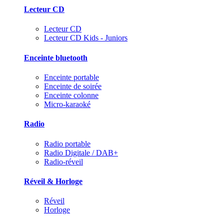
Lecteur CD
Lecteur CD
Lecteur CD Kids - Juniors
Enceinte bluetooth
Enceinte portable
Enceinte de soirée
Enceinte colonne
Micro-karaoké
Radio
Radio portable
Radio Digitale / DAB+
Radio-réveil
Réveil & Horloge
Réveil
Horloge