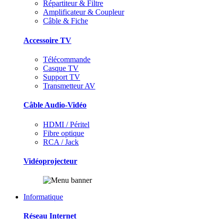
Répartiteur & Filtre
Amplificateur & Coupleur
Câble & Fiche
Accessoire TV
Télécommande
Casque TV
Support TV
Transmetteur AV
Câble Audio-Vidéo
HDMI / Péritel
Fibre optique
RCA / Jack
Vidéoprojecteur
Informatique
Réseau Internet