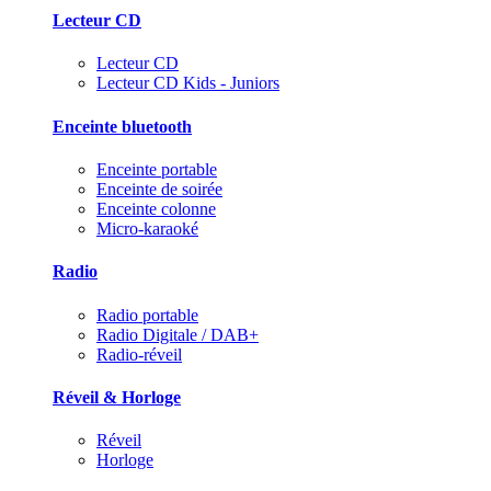
Lecteur CD
Lecteur CD
Lecteur CD Kids - Juniors
Enceinte bluetooth
Enceinte portable
Enceinte de soirée
Enceinte colonne
Micro-karaoké
Radio
Radio portable
Radio Digitale / DAB+
Radio-réveil
Réveil & Horloge
Réveil
Horloge