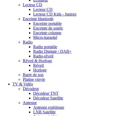
Ecouteur
Lecteur CD
Lecteur CD
Lecteur CD Kids - Juniors
Enceinte bluetooth
Enceinte portable
Enceinte de soirée
Enceinte colonne
Micro-karaoké
Radio
Radio portable
Radio Digitale / DAB+
Radio-réveil
Réveil & Horloge
Réveil
Horloge
Barre de son
Platine vinyle
TV & Vidéo
Décodeur
Décodeur TNT
Décodeur Satellite
Antenne
Antenne extérieure
LNB Satellite