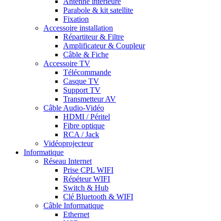
Antenne intérieure
Parabole & kit satellite
Fixation
Accessoire installation
Répartiteur & Filtre
Amplificateur & Coupleur
Câble & Fiche
Accessoire TV
Télécommande
Casque TV
Support TV
Transmetteur AV
Câble Audio-Vidéo
HDMI / Péritel
Fibre optique
RCA / Jack
Vidéoprojecteur
Informatique
Réseau Internet
Prise CPL WIFI
Répéteur WIFI
Switch & Hub
Clé Bluetooth & WIFI
Câble Informatique
Ethernet