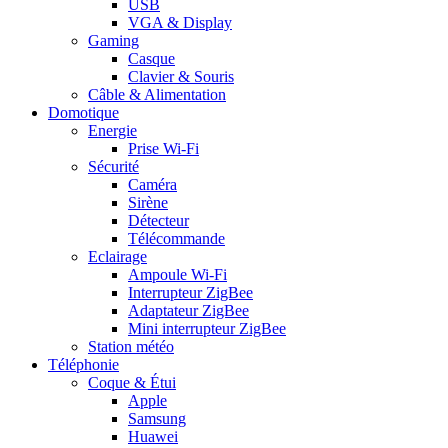
USB
VGA & Display
Gaming
Casque
Clavier & Souris
Câble & Alimentation
Domotique
Energie
Prise Wi-Fi
Sécurité
Caméra
Sirène
Détecteur
Télécommande
Eclairage
Ampoule Wi-Fi
Interrupteur ZigBee
Adaptateur ZigBee
Mini interrupteur ZigBee
Station météo
Téléphonie
Coque & Étui
Apple
Samsung
Huawei