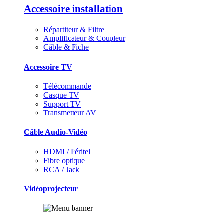
Accessoire installation
Répartiteur & Filtre
Amplificateur & Coupleur
Câble & Fiche
Accessoire TV
Télécommande
Casque TV
Support TV
Transmetteur AV
Câble Audio-Vidéo
HDMI / Péritel
Fibre optique
RCA / Jack
Vidéoprojecteur