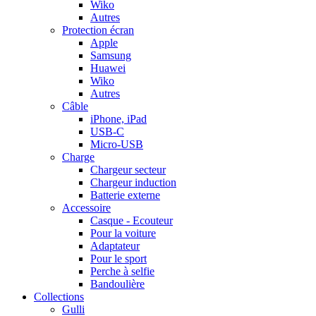
Wiko
Autres
Protection écran
Apple
Samsung
Huawei
Wiko
Autres
Câble
iPhone, iPad
USB-C
Micro-USB
Charge
Chargeur secteur
Chargeur induction
Batterie externe
Accessoire
Casque - Ecouteur
Pour la voiture
Adaptateur
Pour le sport
Perche à selfie
Bandoulière
Collections
Gulli