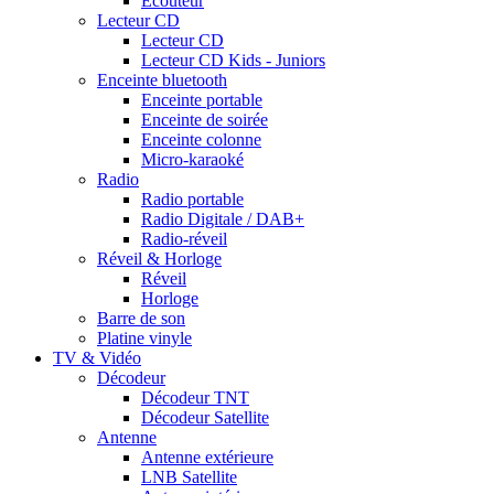
Ecouteur
Lecteur CD
Lecteur CD
Lecteur CD Kids - Juniors
Enceinte bluetooth
Enceinte portable
Enceinte de soirée
Enceinte colonne
Micro-karaoké
Radio
Radio portable
Radio Digitale / DAB+
Radio-réveil
Réveil & Horloge
Réveil
Horloge
Barre de son
Platine vinyle
TV & Vidéo
Décodeur
Décodeur TNT
Décodeur Satellite
Antenne
Antenne extérieure
LNB Satellite