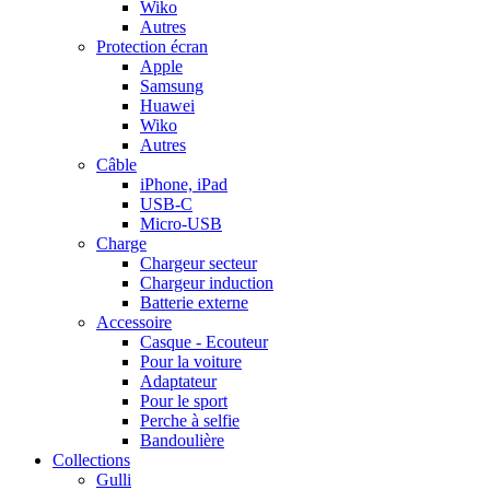
Wiko
Autres
Protection écran
Apple
Samsung
Huawei
Wiko
Autres
Câble
iPhone, iPad
USB-C
Micro-USB
Charge
Chargeur secteur
Chargeur induction
Batterie externe
Accessoire
Casque - Ecouteur
Pour la voiture
Adaptateur
Pour le sport
Perche à selfie
Bandoulière
Collections
Gulli