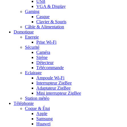
USB
VGA & Display
Gaming
Casque
Clavier & Souris
Câble & Alimentation
Domotique
Energie
Prise Wi-Fi
Sécurité
Caméra
Sirène
Détecteur
Télécommande
Eclairage
Ampoule Wi-Fi
Interrupteur ZigBee
Adaptateur ZigBee
Mini interrupteur ZigBee
Station météo
Téléphonie
Coque & Étui
Apple
Samsung
Huawei