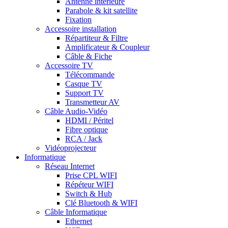
Antenne intérieure
Parabole & kit satellite
Fixation
Accessoire installation
Répartiteur & Filtre
Amplificateur & Coupleur
Câble & Fiche
Accessoire TV
Télécommande
Casque TV
Support TV
Transmetteur AV
Câble Audio-Vidéo
HDMI / Péritel
Fibre optique
RCA / Jack
Vidéoprojecteur
Informatique
Réseau Internet
Prise CPL WIFI
Répéteur WIFI
Switch & Hub
Clé Bluetooth & WIFI
Câble Informatique
Ethernet