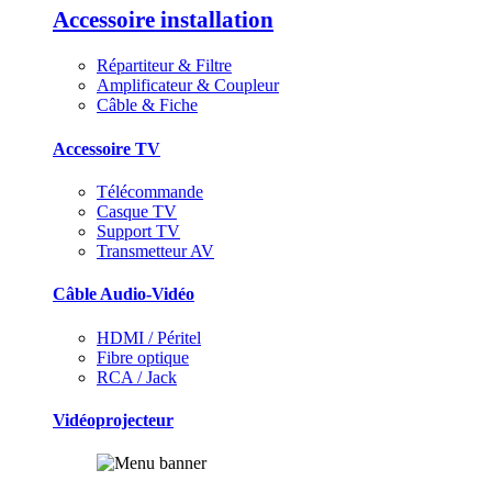
Accessoire installation
Répartiteur & Filtre
Amplificateur & Coupleur
Câble & Fiche
Accessoire TV
Télécommande
Casque TV
Support TV
Transmetteur AV
Câble Audio-Vidéo
HDMI / Péritel
Fibre optique
RCA / Jack
Vidéoprojecteur