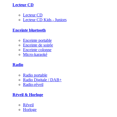
Lecteur CD
Lecteur CD
Lecteur CD Kids - Juniors
Enceinte bluetooth
Enceinte portable
Enceinte de soirée
Enceinte colonne
Micro-karaoké
Radio
Radio portable
Radio Digitale / DAB+
Radio-réveil
Réveil & Horloge
Réveil
Horloge