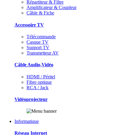
Répartiteur & Filtre
Amplificateur & Coupleur
Câble & Fiche
Accessoire TV
Télécommande
Casque TV
Support TV
Transmetteur AV
Câble Audio-Vidéo
HDMI / Péritel
Fibre optique
RCA / Jack
Vidéoprojecteur
Informatique
Réseau Internet