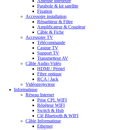
Antenne intérieure
Parabole & kit satellite
Fixation
Accessoire installation
Répartiteur & Filtre
Amplificateur & Coupleur
Câble & Fiche
Accessoire TV
Télécommande
Casque TV
Support TV
Transmetteur AV
Câble Audio-Vidéo
HDMI / Péritel
Fibre optique
RCA / Jack
Vidéoprojecteur
Informatique
Réseau Internet
Prise CPL WIFI
Répéteur WIFI
Switch & Hub
Clé Bluetooth & WIFI
Câble Informatique
Ethernet