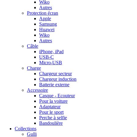
Wiko
Autres
Protection écran
Apple
Samsung
Huawei
Wiko
Autres
Câble
iPhone, iPad
USB-C
Micro-USB
Charge
Chargeur secteur
Chargeur induction
Batterie externe
Accessoire
Casque - Ecouteur
Pour la voiture
Adaptateur
Pour le sport
Perche à selfie
Bandoulière
Collections
Gulli