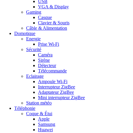
USB
VGA & Display
Gaming
Casque
Clavier & Souris
Câble & Alimentation
Domotique
Energie
Prise Wi-Fi
Sécurité
Caméra
Sirène
Détecteur
Télécommande
Eclairage
Ampoule Wi-Fi
Interrupteur ZigBee
Adaptateur ZigBee
Mini interrupteur ZigBee
Station météo
Téléphonie
Coque & Étui
Apple
Samsung
Huawei