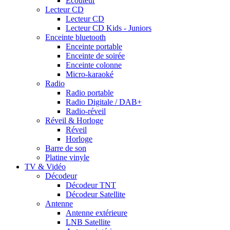
Ecouteur
Lecteur CD
Lecteur CD
Lecteur CD Kids - Juniors
Enceinte bluetooth
Enceinte portable
Enceinte de soirée
Enceinte colonne
Micro-karaoké
Radio
Radio portable
Radio Digitale / DAB+
Radio-réveil
Réveil & Horloge
Réveil
Horloge
Barre de son
Platine vinyle
TV & Vidéo
Décodeur
Décodeur TNT
Décodeur Satellite
Antenne
Antenne extérieure
LNB Satellite