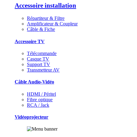
Accessoire installation
Répartiteur & Filtre
Amplificateur & Coupleur
Câble & Fiche
Accessoire TV
Télécommande
Casque TV
Support TV
Transmetteur AV
Câble Audio-Vidéo
HDMI / Péritel
Fibre optique
RCA / Jack
Vidéoprojecteur