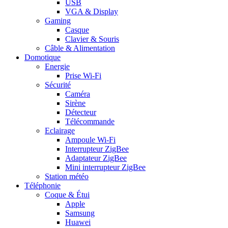
USB
VGA & Display
Gaming
Casque
Clavier & Souris
Câble & Alimentation
Domotique
Energie
Prise Wi-Fi
Sécurité
Caméra
Sirène
Détecteur
Télécommande
Eclairage
Ampoule Wi-Fi
Interrupteur ZigBee
Adaptateur ZigBee
Mini interrupteur ZigBee
Station météo
Téléphonie
Coque & Étui
Apple
Samsung
Huawei