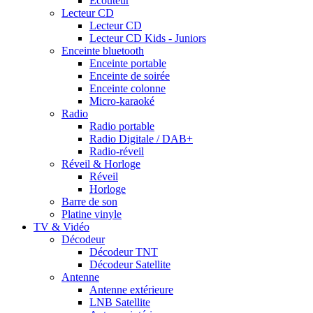
Ecouteur
Lecteur CD
Lecteur CD
Lecteur CD Kids - Juniors
Enceinte bluetooth
Enceinte portable
Enceinte de soirée
Enceinte colonne
Micro-karaoké
Radio
Radio portable
Radio Digitale / DAB+
Radio-réveil
Réveil & Horloge
Réveil
Horloge
Barre de son
Platine vinyle
TV & Vidéo
Décodeur
Décodeur TNT
Décodeur Satellite
Antenne
Antenne extérieure
LNB Satellite