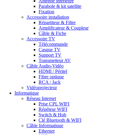
Antenne intérieure
Parabole & kit satellite
Fixation
Accessoire installation
Répartiteur & Filtre
Amplificateur & Coupleur
Câble & Fiche
Accessoire TV
Télécommande
Casque TV
Support TV
Transmetteur AV
Câble Audio-Vidéo
HDMI / Péritel
Fibre optique
RCA / Jack
Vidéoprojecteur
Informatique
Réseau Internet
Prise CPL WIFI
Répéteur WIFI
Switch & Hub
Clé Bluetooth & WIFI
Câble Informatique
Ethernet