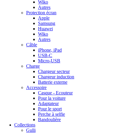
Wiko
Autres
Protection écran
Apple
Samsung
Huawei
Wiko
Autres
Câble
iPhone, iPad
USB-C
Micro-USB
Charge
Chargeur secteur
Chargeur induction
Batterie externe
Accessoire
Casque - Ecouteur
Pour la voiture
Adaptateur
Pour le sport
Perche à selfie
Bandoulière
Collections
Gulli