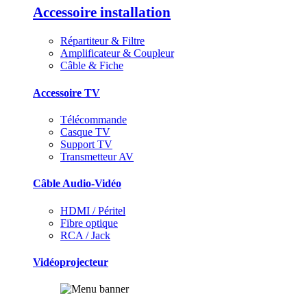
Accessoire installation
Répartiteur & Filtre
Amplificateur & Coupleur
Câble & Fiche
Accessoire TV
Télécommande
Casque TV
Support TV
Transmetteur AV
Câble Audio-Vidéo
HDMI / Péritel
Fibre optique
RCA / Jack
Vidéoprojecteur