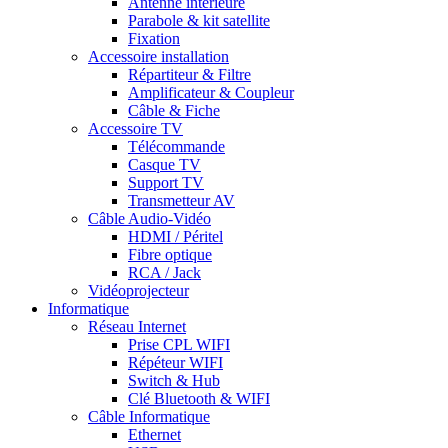
Antenne intérieure
Parabole & kit satellite
Fixation
Accessoire installation
Répartiteur & Filtre
Amplificateur & Coupleur
Câble & Fiche
Accessoire TV
Télécommande
Casque TV
Support TV
Transmetteur AV
Câble Audio-Vidéo
HDMI / Péritel
Fibre optique
RCA / Jack
Vidéoprojecteur
Informatique
Réseau Internet
Prise CPL WIFI
Répéteur WIFI
Switch & Hub
Clé Bluetooth & WIFI
Câble Informatique
Ethernet