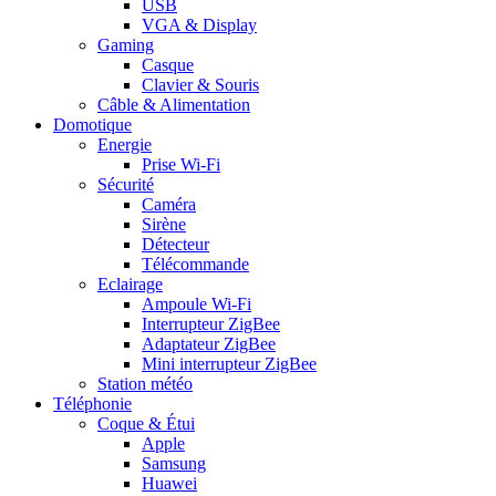
USB
VGA & Display
Gaming
Casque
Clavier & Souris
Câble & Alimentation
Domotique
Energie
Prise Wi-Fi
Sécurité
Caméra
Sirène
Détecteur
Télécommande
Eclairage
Ampoule Wi-Fi
Interrupteur ZigBee
Adaptateur ZigBee
Mini interrupteur ZigBee
Station météo
Téléphonie
Coque & Étui
Apple
Samsung
Huawei