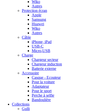
Wiko
Autres
Protection écran
Apple
Samsung
Huawei
Wiko
Autres
Câble
iPhone, iPad
USB-C
Micro-USB
Charge
Chargeur secteur
Chargeur induction
Batterie externe
Accessoire
Casque - Ecouteur
Pour la voiture
Adaptateur
Pour le sport
Perche à selfie
Bandoulière
Collections
Gulli