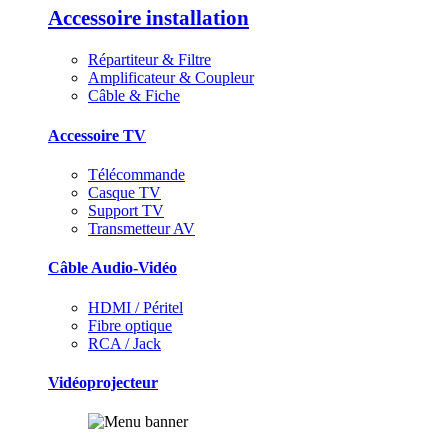
Accessoire installation
Répartiteur & Filtre
Amplificateur & Coupleur
Câble & Fiche
Accessoire TV
Télécommande
Casque TV
Support TV
Transmetteur AV
Câble Audio-Vidéo
HDMI / Péritel
Fibre optique
RCA / Jack
Vidéoprojecteur