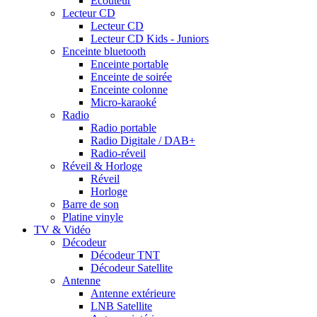
Ecouteur
Lecteur CD
Lecteur CD
Lecteur CD Kids - Juniors
Enceinte bluetooth
Enceinte portable
Enceinte de soirée
Enceinte colonne
Micro-karaoké
Radio
Radio portable
Radio Digitale / DAB+
Radio-réveil
Réveil & Horloge
Réveil
Horloge
Barre de son
Platine vinyle
TV & Vidéo
Décodeur
Décodeur TNT
Décodeur Satellite
Antenne
Antenne extérieure
LNB Satellite