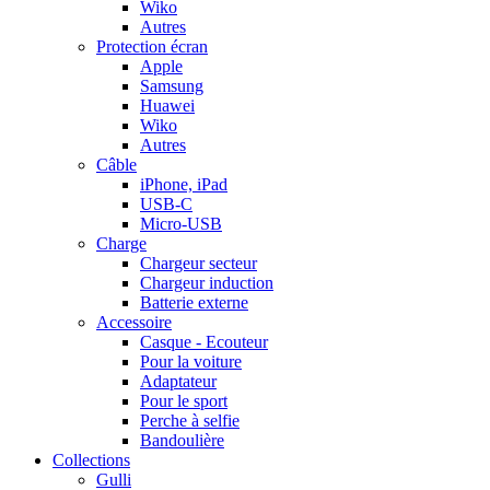
Wiko
Autres
Protection écran
Apple
Samsung
Huawei
Wiko
Autres
Câble
iPhone, iPad
USB-C
Micro-USB
Charge
Chargeur secteur
Chargeur induction
Batterie externe
Accessoire
Casque - Ecouteur
Pour la voiture
Adaptateur
Pour le sport
Perche à selfie
Bandoulière
Collections
Gulli