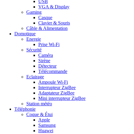
USB
VGA & Display
Gaming
Casque
Clavier & Souris
Câble & Alimentation
Domotique
Energie
Prise Wi-Fi
Sécurité
Caméra
Sirène
Détecteur
Télécommande
Eclairage
Ampoule Wi-Fi
Interrupteur ZigBee
Adaptateur ZigBee
Mini interrupteur ZigBee
Station météo
Téléphonie
Coque & Étui
Apple
Samsung
Huawei