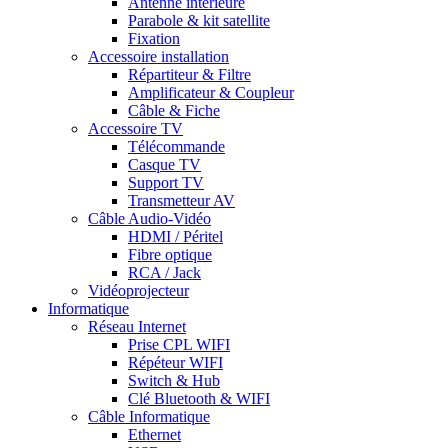
Antenne intérieure
Parabole & kit satellite
Fixation
Accessoire installation
Répartiteur & Filtre
Amplificateur & Coupleur
Câble & Fiche
Accessoire TV
Télécommande
Casque TV
Support TV
Transmetteur AV
Câble Audio-Vidéo
HDMI / Péritel
Fibre optique
RCA / Jack
Vidéoprojecteur
Informatique
Réseau Internet
Prise CPL WIFI
Répéteur WIFI
Switch & Hub
Clé Bluetooth & WIFI
Câble Informatique
Ethernet