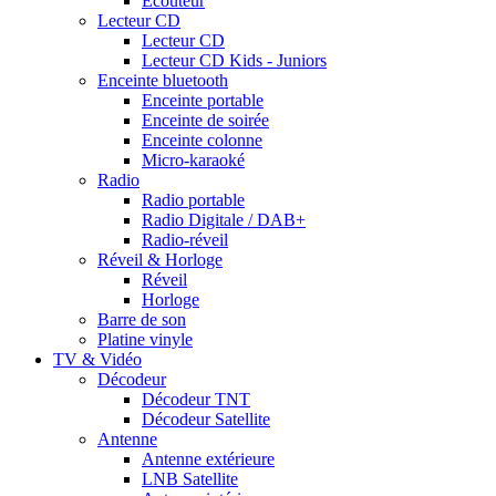
Ecouteur
Lecteur CD
Lecteur CD
Lecteur CD Kids - Juniors
Enceinte bluetooth
Enceinte portable
Enceinte de soirée
Enceinte colonne
Micro-karaoké
Radio
Radio portable
Radio Digitale / DAB+
Radio-réveil
Réveil & Horloge
Réveil
Horloge
Barre de son
Platine vinyle
TV & Vidéo
Décodeur
Décodeur TNT
Décodeur Satellite
Antenne
Antenne extérieure
LNB Satellite