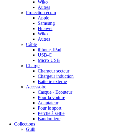
Wiko
Autres
Protection écran
Apple
Samsung
Huawei
Wiko
Autres
Câble
iPhone, iPad
USB-C
Micro-USB
Charge
Chargeur secteur
Chargeur induction
Batterie externe
Accessoire
Casque - Ecouteur
Pour la voiture
Adaptateur
Pour le sport
Perche à selfie
Bandoulière
Collections
Gulli