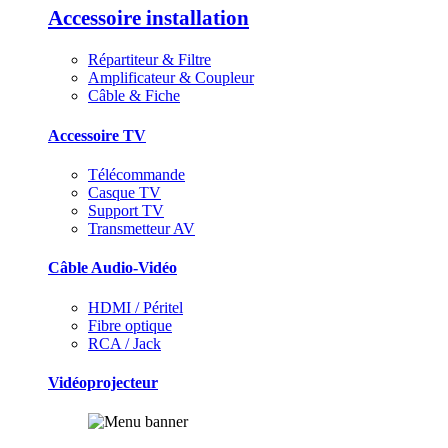
Accessoire installation
Répartiteur & Filtre
Amplificateur & Coupleur
Câble & Fiche
Accessoire TV
Télécommande
Casque TV
Support TV
Transmetteur AV
Câble Audio-Vidéo
HDMI / Péritel
Fibre optique
RCA / Jack
Vidéoprojecteur