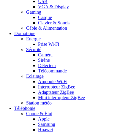
USB
VGA & Display
Gaming
Casque
Clavier & Souris
Câble & Alimentation
Domotique
Energie
Prise Wi-Fi
Sécurité
Caméra
Sirène
Détecteur
Télécommande
Eclairage
Ampoule Wi-Fi
Interrupteur ZigBee
Adaptateur ZigBee
Mini interrupteur ZigBee
Station météo
Téléphonie
Coque & Étui
Apple
Samsung
Huawei