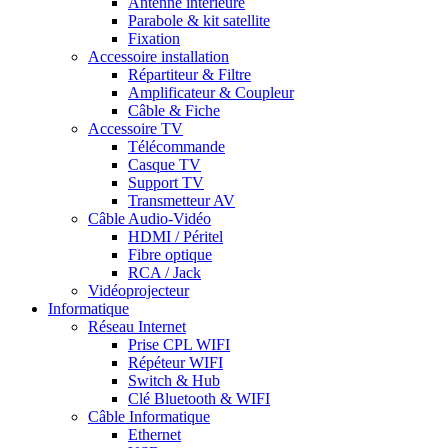
Antenne intérieure
Parabole & kit satellite
Fixation
Accessoire installation
Répartiteur & Filtre
Amplificateur & Coupleur
Câble & Fiche
Accessoire TV
Télécommande
Casque TV
Support TV
Transmetteur AV
Câble Audio-Vidéo
HDMI / Péritel
Fibre optique
RCA / Jack
Vidéoprojecteur
Informatique
Réseau Internet
Prise CPL WIFI
Répéteur WIFI
Switch & Hub
Clé Bluetooth & WIFI
Câble Informatique
Ethernet