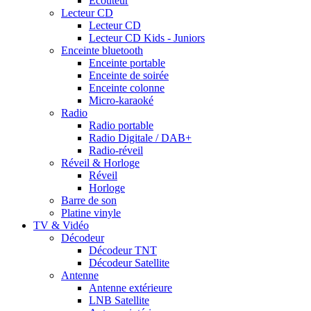
Ecouteur
Lecteur CD
Lecteur CD
Lecteur CD Kids - Juniors
Enceinte bluetooth
Enceinte portable
Enceinte de soirée
Enceinte colonne
Micro-karaoké
Radio
Radio portable
Radio Digitale / DAB+
Radio-réveil
Réveil & Horloge
Réveil
Horloge
Barre de son
Platine vinyle
TV & Vidéo
Décodeur
Décodeur TNT
Décodeur Satellite
Antenne
Antenne extérieure
LNB Satellite