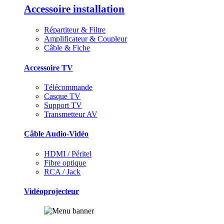
Accessoire installation
Répartiteur & Filtre
Amplificateur & Coupleur
Câble & Fiche
Accessoire TV
Télécommande
Casque TV
Support TV
Transmetteur AV
Câble Audio-Vidéo
HDMI / Péritel
Fibre optique
RCA / Jack
Vidéoprojecteur