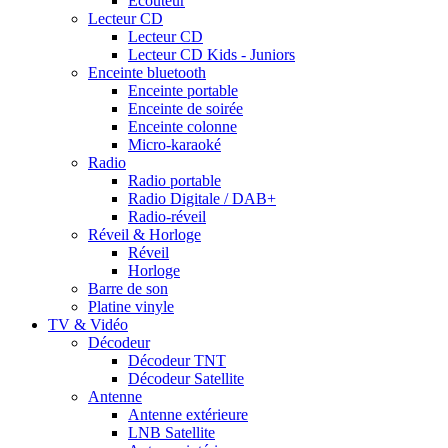
Ecouteur
Lecteur CD
Lecteur CD
Lecteur CD Kids - Juniors
Enceinte bluetooth
Enceinte portable
Enceinte de soirée
Enceinte colonne
Micro-karaoké
Radio
Radio portable
Radio Digitale / DAB+
Radio-réveil
Réveil & Horloge
Réveil
Horloge
Barre de son
Platine vinyle
TV & Vidéo
Décodeur
Décodeur TNT
Décodeur Satellite
Antenne
Antenne extérieure
LNB Satellite