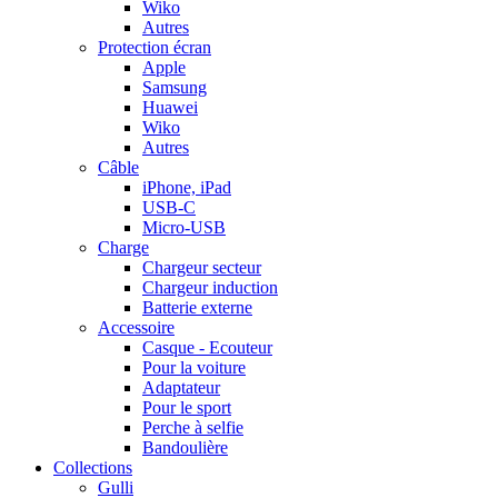
Wiko
Autres
Protection écran
Apple
Samsung
Huawei
Wiko
Autres
Câble
iPhone, iPad
USB-C
Micro-USB
Charge
Chargeur secteur
Chargeur induction
Batterie externe
Accessoire
Casque - Ecouteur
Pour la voiture
Adaptateur
Pour le sport
Perche à selfie
Bandoulière
Collections
Gulli