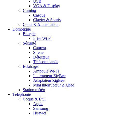
USB
VGA & Display
Gaming
Casque
Clavier & Souris
Câble & Alimentation
Domotique
Energie
Prise Wi-Fi
Sécurité
Caméra
Sirène
Détecteur
Télécommande
Eclairage
Ampoule Wi-Fi
Interrupteur ZigBee
Adaptateur ZigBee
Mini interrupteur ZigBee
Station météo
Téléphonie
Coque & Étui
Apple
Samsung
Huawei