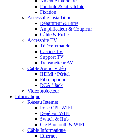
Antenne intérieure
Parabole & kit satellite
Fixation
Accessoire installation
Répartiteur & Filtre
Amplificateur & Coupleur
Câble & Fiche
Accessoire TV
Télécommande
Casque TV
Support TV
Transmetteur AV
Câble Audio-Vidéo
HDMI / Péritel
Fibre optique
RCA / Jack
Vidéoprojecteur
Informatique
Réseau Internet
Prise CPL WIFI
Répéteur WIFI
Switch & Hub
Clé Bluetooth & WIFI
Câble Informatique
Ethernet