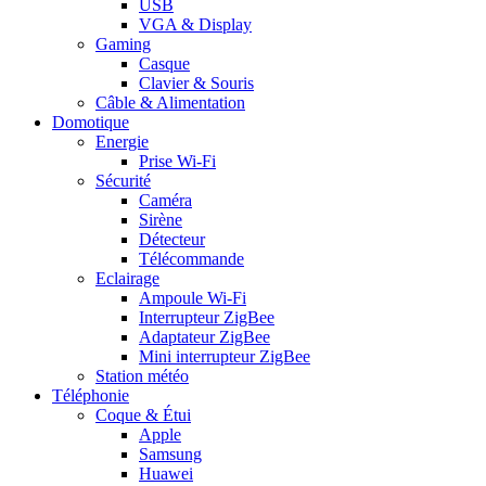
USB
VGA & Display
Gaming
Casque
Clavier & Souris
Câble & Alimentation
Domotique
Energie
Prise Wi-Fi
Sécurité
Caméra
Sirène
Détecteur
Télécommande
Eclairage
Ampoule Wi-Fi
Interrupteur ZigBee
Adaptateur ZigBee
Mini interrupteur ZigBee
Station météo
Téléphonie
Coque & Étui
Apple
Samsung
Huawei