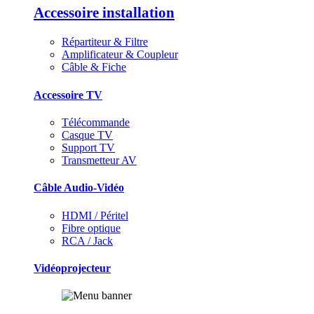
Accessoire installation
Répartiteur & Filtre
Amplificateur & Coupleur
Câble & Fiche
Accessoire TV
Télécommande
Casque TV
Support TV
Transmetteur AV
Câble Audio-Vidéo
HDMI / Péritel
Fibre optique
RCA / Jack
Vidéoprojecteur