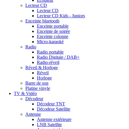
Ecouteur
Lecteur CD
Lecteur CD
Lecteur CD Kids - Juniors
Enceinte bluetooth
Enceinte portable
Enceinte de soirée
Enceinte colonne
Micro-karaoké
Radio
Radio portable
Radio Digitale / DAB+
Radio-réveil
Réveil & Horloge
Réveil
Horloge
Barre de son
Platine vinyle
TV & Vidéo
Décodeur
Décodeur TNT
Décodeur Satellite
Antenne
Antenne extérieure
LNB Satellite