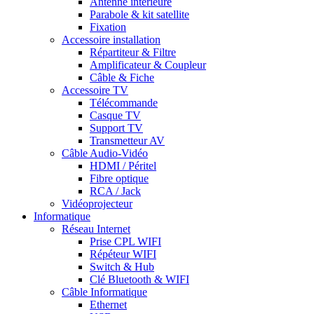
Antenne intérieure
Parabole & kit satellite
Fixation
Accessoire installation
Répartiteur & Filtre
Amplificateur & Coupleur
Câble & Fiche
Accessoire TV
Télécommande
Casque TV
Support TV
Transmetteur AV
Câble Audio-Vidéo
HDMI / Péritel
Fibre optique
RCA / Jack
Vidéoprojecteur
Informatique
Réseau Internet
Prise CPL WIFI
Répéteur WIFI
Switch & Hub
Clé Bluetooth & WIFI
Câble Informatique
Ethernet