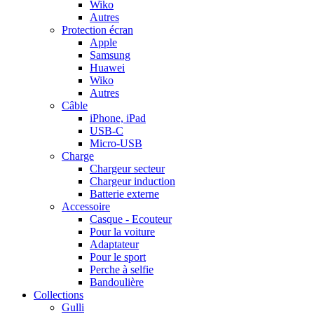
Wiko
Autres
Protection écran
Apple
Samsung
Huawei
Wiko
Autres
Câble
iPhone, iPad
USB-C
Micro-USB
Charge
Chargeur secteur
Chargeur induction
Batterie externe
Accessoire
Casque - Ecouteur
Pour la voiture
Adaptateur
Pour le sport
Perche à selfie
Bandoulière
Collections
Gulli