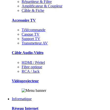
Répartiteur & Filtre
Amplificateur & Coupleur
Câble & Fiche
Accessoire TV
Télécommande
Casque TV
Support TV
Transmetteur AV
Câble Audio-Vidéo
HDMI / Péritel
Fibre optique
RCA / Jack
Vidéoprojecteur
Informatique
Réseau Internet