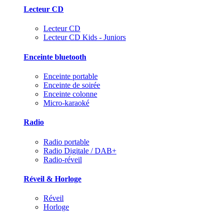
Lecteur CD
Lecteur CD
Lecteur CD Kids - Juniors
Enceinte bluetooth
Enceinte portable
Enceinte de soirée
Enceinte colonne
Micro-karaoké
Radio
Radio portable
Radio Digitale / DAB+
Radio-réveil
Réveil & Horloge
Réveil
Horloge