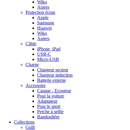
Wiko
Autres
Protection écran
Apple
Samsung
Huawei
Wiko
Autres
Câble
iPhone, iPad
USB-C
Micro-USB
Charge
Chargeur secteur
Chargeur induction
Batterie externe
Accessoire
Casque - Ecouteur
Pour la voiture
Adaptateur
Pour le sport
Perche à selfie
Bandoulière
Collections
Gulli