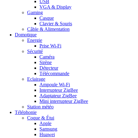
USB
VGA & Display
Gaming
Casque
Clavier & Souris
Câble & Alimentation
Domotique
Energie
Prise Wi-Fi
Sécurité
Caméra
Sirène
Détecteur
Télécommande
Eclairage
Ampoule Wi-Fi
Interrupteur ZigBee
Adaptateur ZigBee
Mini interrupteur ZigBee
Station météo
Téléphonie
Coque & Étui
Apple
Samsung
Huawei