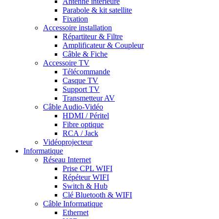
Antenne intérieure
Parabole & kit satellite
Fixation
Accessoire installation
Répartiteur & Filtre
Amplificateur & Coupleur
Câble & Fiche
Accessoire TV
Télécommande
Casque TV
Support TV
Transmetteur AV
Câble Audio-Vidéo
HDMI / Péritel
Fibre optique
RCA / Jack
Vidéoprojecteur
Informatique
Réseau Internet
Prise CPL WIFI
Répéteur WIFI
Switch & Hub
Clé Bluetooth & WIFI
Câble Informatique
Ethernet