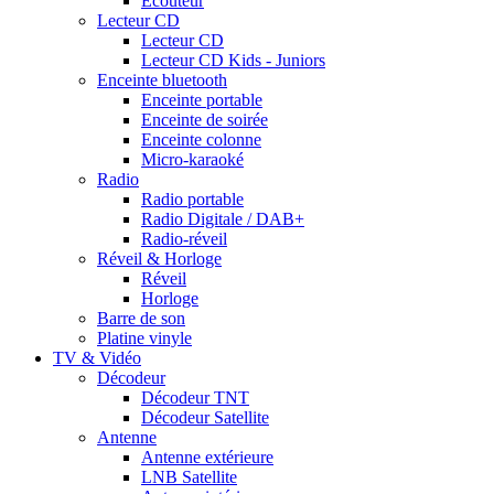
Ecouteur
Lecteur CD
Lecteur CD
Lecteur CD Kids - Juniors
Enceinte bluetooth
Enceinte portable
Enceinte de soirée
Enceinte colonne
Micro-karaoké
Radio
Radio portable
Radio Digitale / DAB+
Radio-réveil
Réveil & Horloge
Réveil
Horloge
Barre de son
Platine vinyle
TV & Vidéo
Décodeur
Décodeur TNT
Décodeur Satellite
Antenne
Antenne extérieure
LNB Satellite