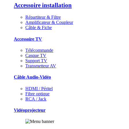
Accessoire installation
Répartiteur & Filtre
Amplificateur & Coupleur
Câble & Fiche
Accessoire TV
Télécommande
Casque TV
Support TV
Transmetteur AV
Câble Audio-Vidéo
HDMI / Péritel
Fibre optique
RCA / Jack
Vidéoprojecteur