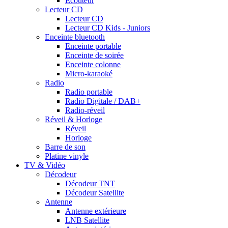
Ecouteur
Lecteur CD
Lecteur CD
Lecteur CD Kids - Juniors
Enceinte bluetooth
Enceinte portable
Enceinte de soirée
Enceinte colonne
Micro-karaoké
Radio
Radio portable
Radio Digitale / DAB+
Radio-réveil
Réveil & Horloge
Réveil
Horloge
Barre de son
Platine vinyle
TV & Vidéo
Décodeur
Décodeur TNT
Décodeur Satellite
Antenne
Antenne extérieure
LNB Satellite