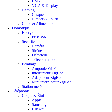
USB
VGA & Display
Gaming
Casque
Clavier & Souris
Câble & Alimentation
Domotique
Energie
Prise Wi-Fi
Sécurité
Caméra
Sirène
Détecteur
Télécommande
Eclairage
Ampoule Wi-Fi
Interrupteur ZigBee
Adaptateur ZigBee
Mini interrupteur ZigBee
Station météo
Téléphonie
Coque & Étui
Apple
Samsung
Huawei