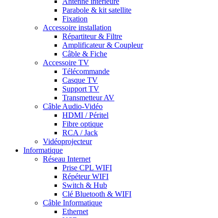
Antenne intérieure
Parabole & kit satellite
Fixation
Accessoire installation
Répartiteur & Filtre
Amplificateur & Coupleur
Câble & Fiche
Accessoire TV
Télécommande
Casque TV
Support TV
Transmetteur AV
Câble Audio-Vidéo
HDMI / Péritel
Fibre optique
RCA / Jack
Vidéoprojecteur
Informatique
Réseau Internet
Prise CPL WIFI
Répéteur WIFI
Switch & Hub
Clé Bluetooth & WIFI
Câble Informatique
Ethernet