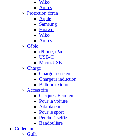
Wiko
Autres
Protection écran
Apple
Samsung
Huawei
Wiko
Autres
Câble
iPhone, iPad
USB-C
Micro-USB
Charge
Chargeur secteur
Chargeur induction
Batterie externe
Accessoire
Casque - Ecouteur
Pour la voiture
Adaptateur
Pour le sport
Perche à selfie
Bandoulière
Collections
Gulli