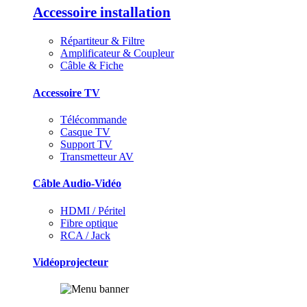
Accessoire installation
Répartiteur & Filtre
Amplificateur & Coupleur
Câble & Fiche
Accessoire TV
Télécommande
Casque TV
Support TV
Transmetteur AV
Câble Audio-Vidéo
HDMI / Péritel
Fibre optique
RCA / Jack
Vidéoprojecteur