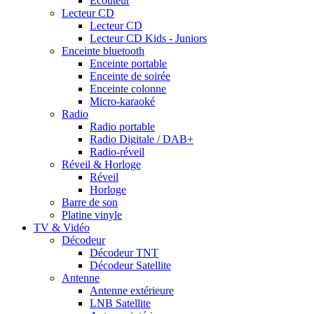
Ecouteur
Lecteur CD
Lecteur CD
Lecteur CD Kids - Juniors
Enceinte bluetooth
Enceinte portable
Enceinte de soirée
Enceinte colonne
Micro-karaoké
Radio
Radio portable
Radio Digitale / DAB+
Radio-réveil
Réveil & Horloge
Réveil
Horloge
Barre de son
Platine vinyle
TV & Vidéo
Décodeur
Décodeur TNT
Décodeur Satellite
Antenne
Antenne extérieure
LNB Satellite