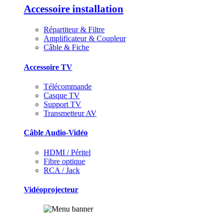
Accessoire installation
Répartiteur & Filtre
Amplificateur & Coupleur
Câble & Fiche
Accessoire TV
Télécommande
Casque TV
Support TV
Transmetteur AV
Câble Audio-Vidéo
HDMI / Péritel
Fibre optique
RCA / Jack
Vidéoprojecteur