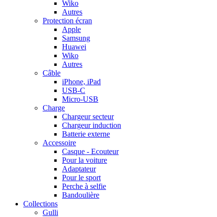
Wiko
Autres
Protection écran
Apple
Samsung
Huawei
Wiko
Autres
Câble
iPhone, iPad
USB-C
Micro-USB
Charge
Chargeur secteur
Chargeur induction
Batterie externe
Accessoire
Casque - Ecouteur
Pour la voiture
Adaptateur
Pour le sport
Perche à selfie
Bandoulière
Collections
Gulli