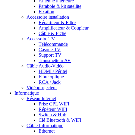
Antenne intérieure
Parabole & kit satellite
Fixation
Accessoire installation
Répartiteur & Filtre
Amplificateur & Coupleur
Câble & Fiche
Accessoire TV
Télécommande
Casque TV
Support TV
Transmetteur AV
Câble Audio-Vidéo
HDMI / Péritel
Fibre optique
RCA / Jack
Vidéoprojecteur
Informatique
Réseau Internet
Prise CPL WIFI
Répéteur WIFI
Switch & Hub
Clé Bluetooth & WIFI
Câble Informatique
Ethernet