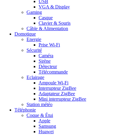
USB
VGA & Display
Gaming
Casque
Clavier & Souris
Câble & Alimentation
Domotique
Energie
Prise Wi-Fi
Sécurité
Caméra
Sirène
Détecteur
Télécommande
Eclairage
Ampoule Wi-Fi
Interrupteur ZigBee
Adaptateur ZigBee
Mini interrupteur ZigBee
Station météo
Téléphonie
Coque & Étui
Apple
Samsung
Huawei