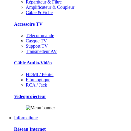
Répartiteur & Filtre
Amplificateur & Coupleur
Câble & Fiche
Accessoire TV
Télécommande
Casque TV
Support TV
Transmetteur AV
Câble Audio-Vidéo
HDMI / Péritel
Fibre optique
RCA / Jack
Vidéoprojecteur
Informatique
Réseau Internet