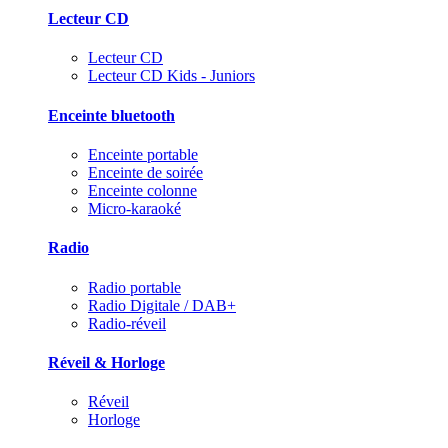
Lecteur CD
Lecteur CD
Lecteur CD Kids - Juniors
Enceinte bluetooth
Enceinte portable
Enceinte de soirée
Enceinte colonne
Micro-karaoké
Radio
Radio portable
Radio Digitale / DAB+
Radio-réveil
Réveil & Horloge
Réveil
Horloge