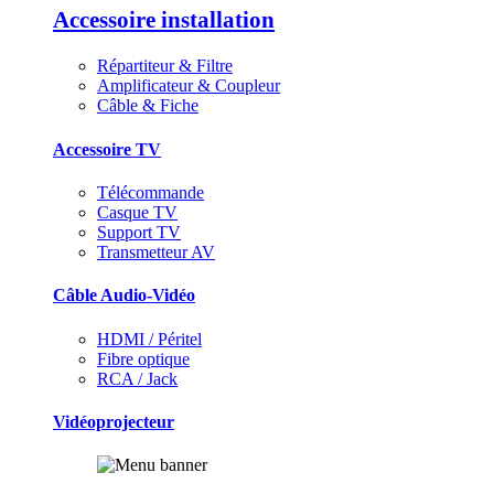
Accessoire installation
Répartiteur & Filtre
Amplificateur & Coupleur
Câble & Fiche
Accessoire TV
Télécommande
Casque TV
Support TV
Transmetteur AV
Câble Audio-Vidéo
HDMI / Péritel
Fibre optique
RCA / Jack
Vidéoprojecteur