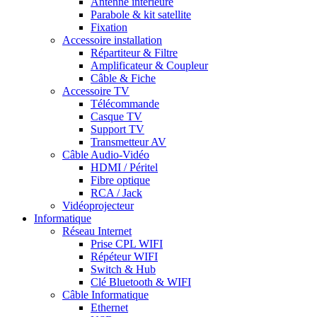
Antenne intérieure
Parabole & kit satellite
Fixation
Accessoire installation
Répartiteur & Filtre
Amplificateur & Coupleur
Câble & Fiche
Accessoire TV
Télécommande
Casque TV
Support TV
Transmetteur AV
Câble Audio-Vidéo
HDMI / Péritel
Fibre optique
RCA / Jack
Vidéoprojecteur
Informatique
Réseau Internet
Prise CPL WIFI
Répéteur WIFI
Switch & Hub
Clé Bluetooth & WIFI
Câble Informatique
Ethernet