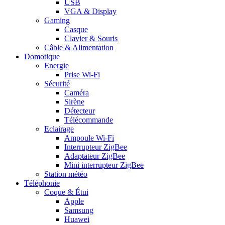
USB
VGA & Display
Gaming
Casque
Clavier & Souris
Câble & Alimentation
Domotique
Energie
Prise Wi-Fi
Sécurité
Caméra
Sirène
Détecteur
Télécommande
Eclairage
Ampoule Wi-Fi
Interrupteur ZigBee
Adaptateur ZigBee
Mini interrupteur ZigBee
Station météo
Téléphonie
Coque & Étui
Apple
Samsung
Huawei