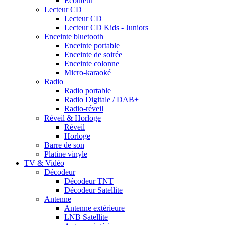
Ecouteur
Lecteur CD
Lecteur CD
Lecteur CD Kids - Juniors
Enceinte bluetooth
Enceinte portable
Enceinte de soirée
Enceinte colonne
Micro-karaoké
Radio
Radio portable
Radio Digitale / DAB+
Radio-réveil
Réveil & Horloge
Réveil
Horloge
Barre de son
Platine vinyle
TV & Vidéo
Décodeur
Décodeur TNT
Décodeur Satellite
Antenne
Antenne extérieure
LNB Satellite