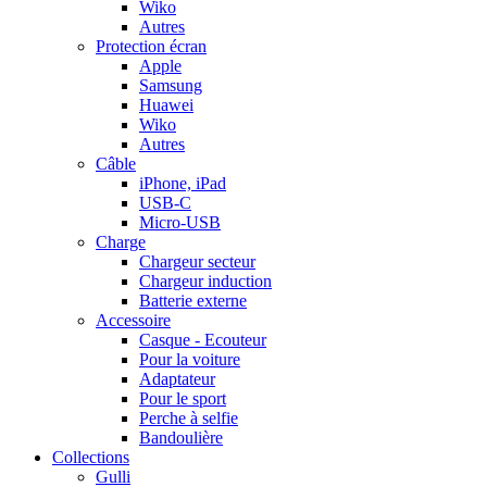
Wiko
Autres
Protection écran
Apple
Samsung
Huawei
Wiko
Autres
Câble
iPhone, iPad
USB-C
Micro-USB
Charge
Chargeur secteur
Chargeur induction
Batterie externe
Accessoire
Casque - Ecouteur
Pour la voiture
Adaptateur
Pour le sport
Perche à selfie
Bandoulière
Collections
Gulli