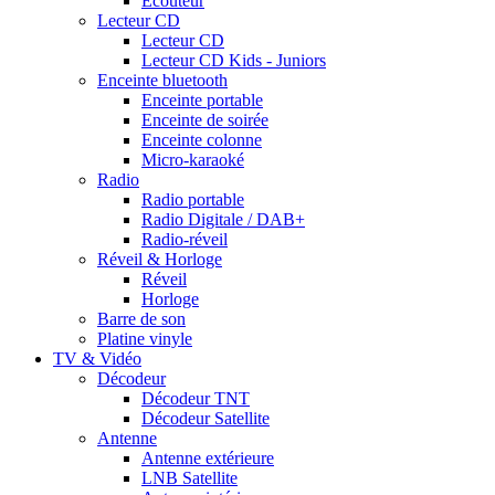
Ecouteur
Lecteur CD
Lecteur CD
Lecteur CD Kids - Juniors
Enceinte bluetooth
Enceinte portable
Enceinte de soirée
Enceinte colonne
Micro-karaoké
Radio
Radio portable
Radio Digitale / DAB+
Radio-réveil
Réveil & Horloge
Réveil
Horloge
Barre de son
Platine vinyle
TV & Vidéo
Décodeur
Décodeur TNT
Décodeur Satellite
Antenne
Antenne extérieure
LNB Satellite