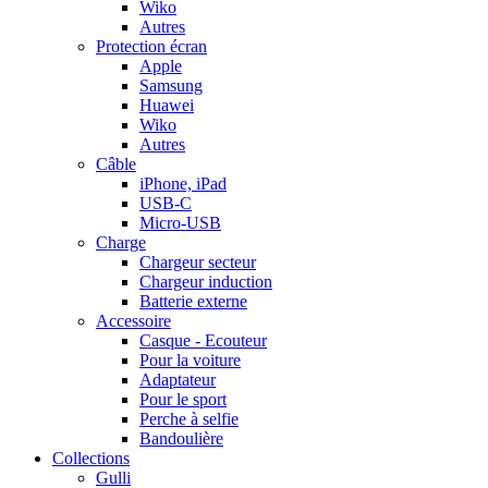
Wiko
Autres
Protection écran
Apple
Samsung
Huawei
Wiko
Autres
Câble
iPhone, iPad
USB-C
Micro-USB
Charge
Chargeur secteur
Chargeur induction
Batterie externe
Accessoire
Casque - Ecouteur
Pour la voiture
Adaptateur
Pour le sport
Perche à selfie
Bandoulière
Collections
Gulli