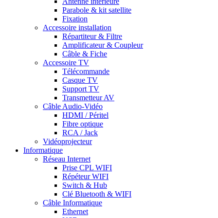
Antenne intérieure
Parabole & kit satellite
Fixation
Accessoire installation
Répartiteur & Filtre
Amplificateur & Coupleur
Câble & Fiche
Accessoire TV
Télécommande
Casque TV
Support TV
Transmetteur AV
Câble Audio-Vidéo
HDMI / Péritel
Fibre optique
RCA / Jack
Vidéoprojecteur
Informatique
Réseau Internet
Prise CPL WIFI
Répéteur WIFI
Switch & Hub
Clé Bluetooth & WIFI
Câble Informatique
Ethernet