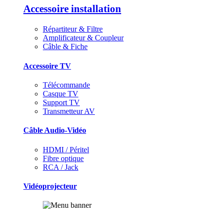
Accessoire installation
Répartiteur & Filtre
Amplificateur & Coupleur
Câble & Fiche
Accessoire TV
Télécommande
Casque TV
Support TV
Transmetteur AV
Câble Audio-Vidéo
HDMI / Péritel
Fibre optique
RCA / Jack
Vidéoprojecteur