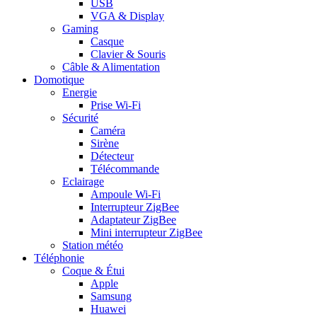
USB
VGA & Display
Gaming
Casque
Clavier & Souris
Câble & Alimentation
Domotique
Energie
Prise Wi-Fi
Sécurité
Caméra
Sirène
Détecteur
Télécommande
Eclairage
Ampoule Wi-Fi
Interrupteur ZigBee
Adaptateur ZigBee
Mini interrupteur ZigBee
Station météo
Téléphonie
Coque & Étui
Apple
Samsung
Huawei