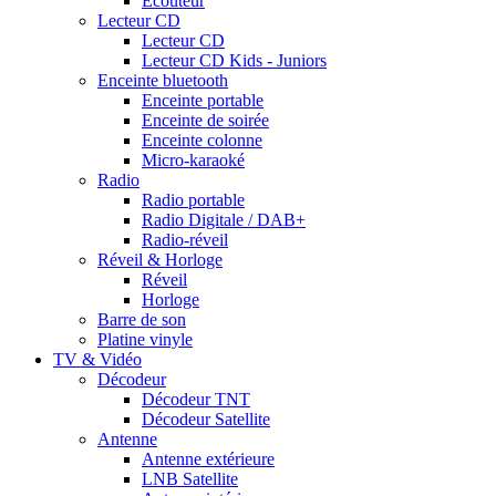
Ecouteur
Lecteur CD
Lecteur CD
Lecteur CD Kids - Juniors
Enceinte bluetooth
Enceinte portable
Enceinte de soirée
Enceinte colonne
Micro-karaoké
Radio
Radio portable
Radio Digitale / DAB+
Radio-réveil
Réveil & Horloge
Réveil
Horloge
Barre de son
Platine vinyle
TV & Vidéo
Décodeur
Décodeur TNT
Décodeur Satellite
Antenne
Antenne extérieure
LNB Satellite