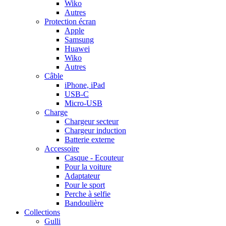
Wiko
Autres
Protection écran
Apple
Samsung
Huawei
Wiko
Autres
Câble
iPhone, iPad
USB-C
Micro-USB
Charge
Chargeur secteur
Chargeur induction
Batterie externe
Accessoire
Casque - Ecouteur
Pour la voiture
Adaptateur
Pour le sport
Perche à selfie
Bandoulière
Collections
Gulli