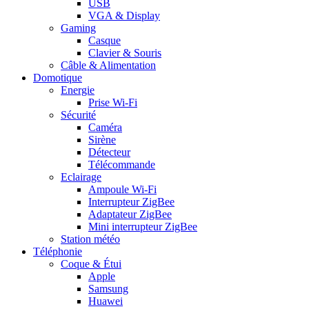
USB
VGA & Display
Gaming
Casque
Clavier & Souris
Câble & Alimentation
Domotique
Energie
Prise Wi-Fi
Sécurité
Caméra
Sirène
Détecteur
Télécommande
Eclairage
Ampoule Wi-Fi
Interrupteur ZigBee
Adaptateur ZigBee
Mini interrupteur ZigBee
Station météo
Téléphonie
Coque & Étui
Apple
Samsung
Huawei