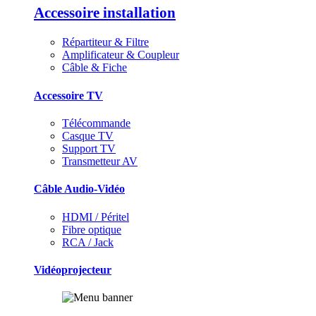
Accessoire installation
Répartiteur & Filtre
Amplificateur & Coupleur
Câble & Fiche
Accessoire TV
Télécommande
Casque TV
Support TV
Transmetteur AV
Câble Audio-Vidéo
HDMI / Péritel
Fibre optique
RCA / Jack
Vidéoprojecteur