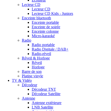
Ecouteur
Lecteur CD
Lecteur CD
Lecteur CD Kids - Juniors
Enceinte bluetooth
Enceinte portable
Enceinte de soirée
Enceinte colonne
Micro-karaoké
Radio
Radio portable
Radio Digitale / DAB+
Radio-réveil
Réveil & Horloge
Réveil
Horloge
Barre de son
Platine vinyle
TV & Vidéo
Décodeur
Décodeur TNT
Décodeur Satellite
Antenne
Antenne extérieure
LNB Satellite