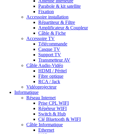
Antenne intérieure
Parabole & kit satellite
Fixation
Accessoire installation
Répartiteur & Filtre
Amplificateur & Coupleur
Câble & Fiche
Accessoire TV
Télécommande
Casque TV
Support TV
Transmetteur AV
Câble Audio-Vidéo
HDMI / Péritel
Fibre optique
RCA / Jack
Vidéoprojecteur
Informatique
Réseau Internet
Prise CPL WIFI
Répéteur WIFI
Switch & Hub
Clé Bluetooth & WIFI
Câble Informatique
Ethernet