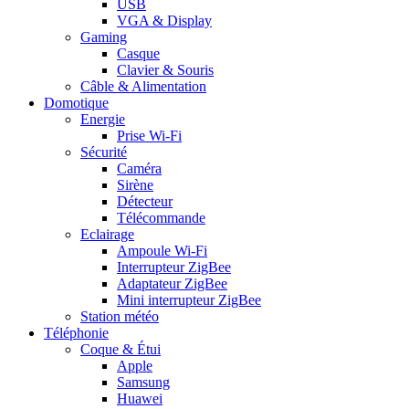
USB
VGA & Display
Gaming
Casque
Clavier & Souris
Câble & Alimentation
Domotique
Energie
Prise Wi-Fi
Sécurité
Caméra
Sirène
Détecteur
Télécommande
Eclairage
Ampoule Wi-Fi
Interrupteur ZigBee
Adaptateur ZigBee
Mini interrupteur ZigBee
Station météo
Téléphonie
Coque & Étui
Apple
Samsung
Huawei