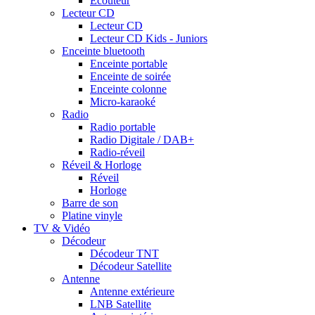
Ecouteur
Lecteur CD
Lecteur CD
Lecteur CD Kids - Juniors
Enceinte bluetooth
Enceinte portable
Enceinte de soirée
Enceinte colonne
Micro-karaoké
Radio
Radio portable
Radio Digitale / DAB+
Radio-réveil
Réveil & Horloge
Réveil
Horloge
Barre de son
Platine vinyle
TV & Vidéo
Décodeur
Décodeur TNT
Décodeur Satellite
Antenne
Antenne extérieure
LNB Satellite