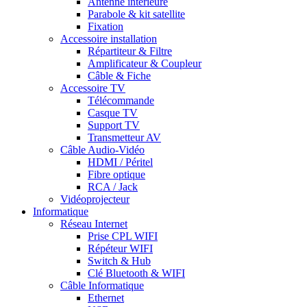
Antenne intérieure
Parabole & kit satellite
Fixation
Accessoire installation
Répartiteur & Filtre
Amplificateur & Coupleur
Câble & Fiche
Accessoire TV
Télécommande
Casque TV
Support TV
Transmetteur AV
Câble Audio-Vidéo
HDMI / Péritel
Fibre optique
RCA / Jack
Vidéoprojecteur
Informatique
Réseau Internet
Prise CPL WIFI
Répéteur WIFI
Switch & Hub
Clé Bluetooth & WIFI
Câble Informatique
Ethernet