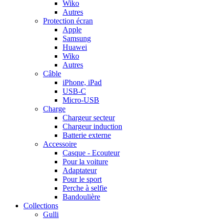
Wiko
Autres
Protection écran
Apple
Samsung
Huawei
Wiko
Autres
Câble
iPhone, iPad
USB-C
Micro-USB
Charge
Chargeur secteur
Chargeur induction
Batterie externe
Accessoire
Casque - Ecouteur
Pour la voiture
Adaptateur
Pour le sport
Perche à selfie
Bandoulière
Collections
Gulli