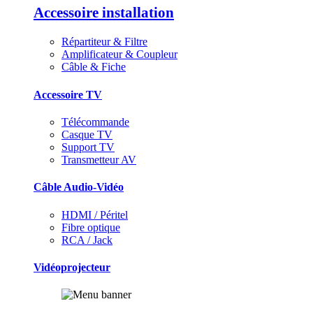
Accessoire installation
Répartiteur & Filtre
Amplificateur & Coupleur
Câble & Fiche
Accessoire TV
Télécommande
Casque TV
Support TV
Transmetteur AV
Câble Audio-Vidéo
HDMI / Péritel
Fibre optique
RCA / Jack
Vidéoprojecteur