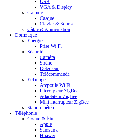
USB
VGA & Display
Gaming
Casque
Clavier & Souris
Câble & Alimentation
Domotique
Energie
Prise Wi-Fi
Sécurité
Caméra
Sirène
Détecteur
Télécommande
Eclairage
Ampoule Wi-Fi
Interrupteur ZigBee
Adaptateur ZigBee
Mini interrupteur ZigBee
Station météo
Téléphonie
Coque & Étui
Apple
Samsung
Huawei