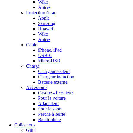
Wiko
Autres
Protection écran
Apple
Samsung
Huawei
Wiko
Autres
Câble
iPhone, iPad
USB-C
Micro-USB
Charge
Chargeur secteur
Chargeur induction
Batterie externe
Accessoire
Casque - Ecouteur
Pour la voiture
Adaptateur
Pour le sport
Perche à selfie
Bandoulière
Collections
Gulli