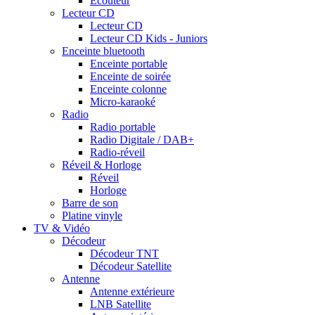
Ecouteur
Lecteur CD
Lecteur CD
Lecteur CD Kids - Juniors
Enceinte bluetooth
Enceinte portable
Enceinte de soirée
Enceinte colonne
Micro-karaoké
Radio
Radio portable
Radio Digitale / DAB+
Radio-réveil
Réveil & Horloge
Réveil
Horloge
Barre de son
Platine vinyle
TV & Vidéo
Décodeur
Décodeur TNT
Décodeur Satellite
Antenne
Antenne extérieure
LNB Satellite