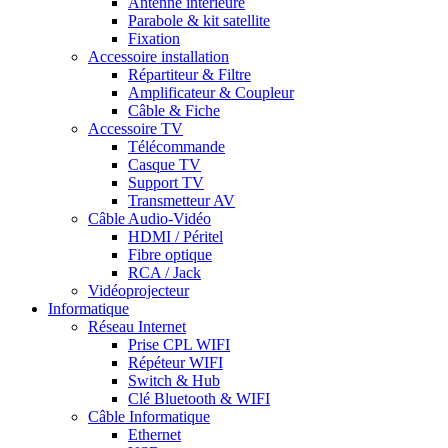
Antenne intérieure
Parabole & kit satellite
Fixation
Accessoire installation
Répartiteur & Filtre
Amplificateur & Coupleur
Câble & Fiche
Accessoire TV
Télécommande
Casque TV
Support TV
Transmetteur AV
Câble Audio-Vidéo
HDMI / Péritel
Fibre optique
RCA / Jack
Vidéoprojecteur
Informatique
Réseau Internet
Prise CPL WIFI
Répéteur WIFI
Switch & Hub
Clé Bluetooth & WIFI
Câble Informatique
Ethernet