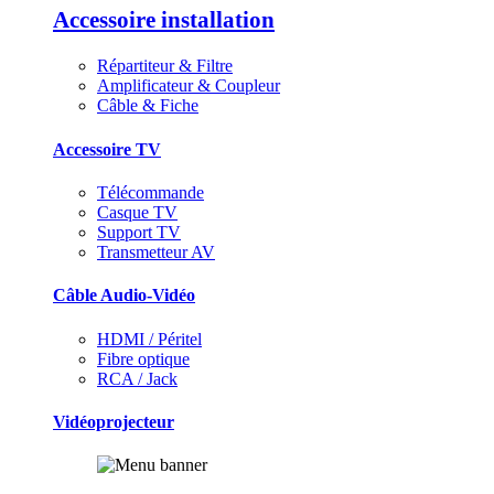
Accessoire installation
Répartiteur & Filtre
Amplificateur & Coupleur
Câble & Fiche
Accessoire TV
Télécommande
Casque TV
Support TV
Transmetteur AV
Câble Audio-Vidéo
HDMI / Péritel
Fibre optique
RCA / Jack
Vidéoprojecteur