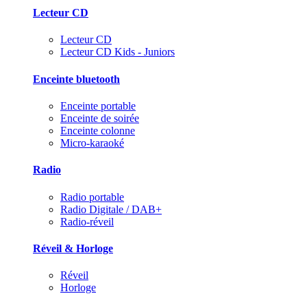
Lecteur CD
Lecteur CD
Lecteur CD Kids - Juniors
Enceinte bluetooth
Enceinte portable
Enceinte de soirée
Enceinte colonne
Micro-karaoké
Radio
Radio portable
Radio Digitale / DAB+
Radio-réveil
Réveil & Horloge
Réveil
Horloge