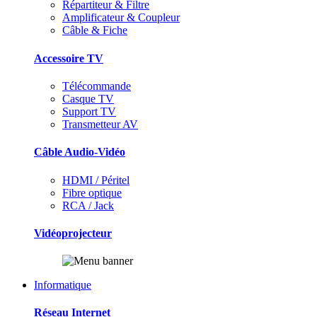
Répartiteur & Filtre
Amplificateur & Coupleur
Câble & Fiche
Accessoire TV
Télécommande
Casque TV
Support TV
Transmetteur AV
Câble Audio-Vidéo
HDMI / Péritel
Fibre optique
RCA / Jack
Vidéoprojecteur
Informatique
Réseau Internet