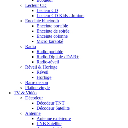
Ecouteur
Lecteur CD
Lecteur CD
Lecteur CD Kids - Juniors
Enceinte bluetooth
Enceinte portable
Enceinte de soirée
Enceinte colonne
Micro-karaoké
Radio
Radio portable
Radio Digitale / DAB+
Radio-réveil
Réveil & Horloge
Réveil
Horloge
Barre de son
Platine vinyle
TV & Vidéo
Décodeur
Décodeur TNT
Décodeur Satellite
Antenne
Antenne extérieure
LNB Satellite