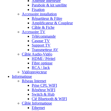
Antenne intérieure
Parabole & kit satellite
Fixation
Accessoire installation
Répartiteur & Filtre
Amplificateur & Coupleur
Câble & Fiche
Accessoire TV
Télécommande
Casque TV
Support TV
Transmetteur AV
Câble Audio-Vidéo
HDMI / Péritel
Fibre optique
RCA / Jack
Vidéoprojecteur
Informatique
Réseau Internet
Prise CPL WIFI
Répéteur WIFI
Switch & Hub
Clé Bluetooth & WIFI
Câble Informatique
Ethernet