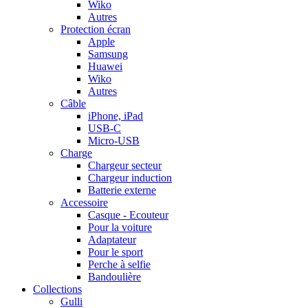
Wiko
Autres
Protection écran
Apple
Samsung
Huawei
Wiko
Autres
Câble
iPhone, iPad
USB-C
Micro-USB
Charge
Chargeur secteur
Chargeur induction
Batterie externe
Accessoire
Casque - Ecouteur
Pour la voiture
Adaptateur
Pour le sport
Perche à selfie
Bandoulière
Collections
Gulli