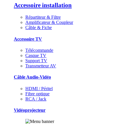
Accessoire installation
Répartiteur & Filtre
Amplificateur & Coupleur
Câble & Fiche
Accessoire TV
Télécommande
Casque TV
Support TV
Transmetteur AV
Câble Audio-Vidéo
HDMI / Péritel
Fibre optique
RCA / Jack
Vidéoprojecteur