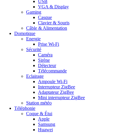
USB
VGA & Display
Gaming
Casque
Clavier & Souris
Câble & Alimentation
Domotique
Energie
Prise Wi-Fi
Sécurité
Caméra
Sirène
Détecteur
Télécommande
Eclairage
Ampoule Wi-Fi
Interrupteur ZigBee
Adaptateur ZigBee
Mini interrupteur ZigBee
Station météo
Téléphonie
Coque & Étui
Apple
Samsung
Huawei