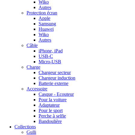
Wiko
Autres
Protection écran
Apple
Samsung
Huawei
Wiko
Autres
Câble
iPhone, iPad
USB-C
Micro-USB
Charge
Chargeur secteur
Chargeur induction
Batterie externe
Accessoire
Casque - Ecouteur
Pour la voiture
Adaptateur
Pour le sport
Perche à selfie
Bandoulière
Collections
Gulli