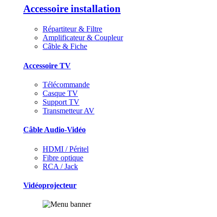
Accessoire installation
Répartiteur & Filtre
Amplificateur & Coupleur
Câble & Fiche
Accessoire TV
Télécommande
Casque TV
Support TV
Transmetteur AV
Câble Audio-Vidéo
HDMI / Péritel
Fibre optique
RCA / Jack
Vidéoprojecteur