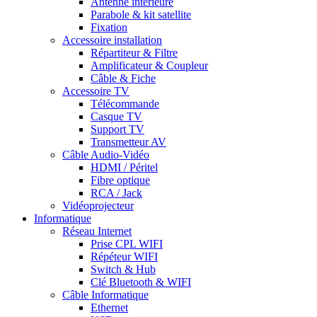
Antenne intérieure
Parabole & kit satellite
Fixation
Accessoire installation
Répartiteur & Filtre
Amplificateur & Coupleur
Câble & Fiche
Accessoire TV
Télécommande
Casque TV
Support TV
Transmetteur AV
Câble Audio-Vidéo
HDMI / Péritel
Fibre optique
RCA / Jack
Vidéoprojecteur
Informatique
Réseau Internet
Prise CPL WIFI
Répéteur WIFI
Switch & Hub
Clé Bluetooth & WIFI
Câble Informatique
Ethernet