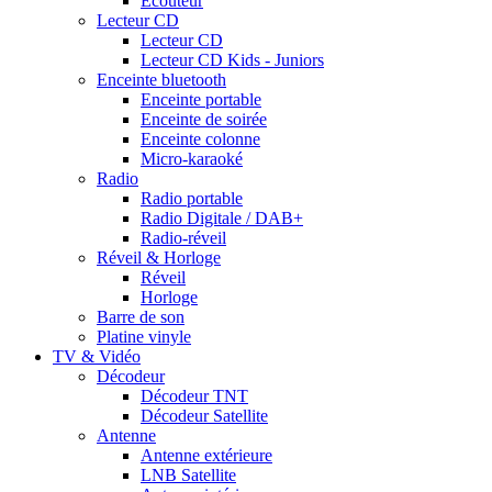
Ecouteur
Lecteur CD
Lecteur CD
Lecteur CD Kids - Juniors
Enceinte bluetooth
Enceinte portable
Enceinte de soirée
Enceinte colonne
Micro-karaoké
Radio
Radio portable
Radio Digitale / DAB+
Radio-réveil
Réveil & Horloge
Réveil
Horloge
Barre de son
Platine vinyle
TV & Vidéo
Décodeur
Décodeur TNT
Décodeur Satellite
Antenne
Antenne extérieure
LNB Satellite