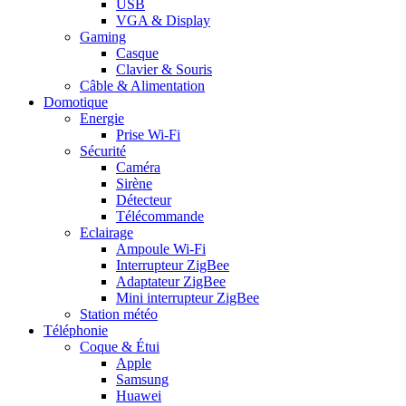
USB
VGA & Display
Gaming
Casque
Clavier & Souris
Câble & Alimentation
Domotique
Energie
Prise Wi-Fi
Sécurité
Caméra
Sirène
Détecteur
Télécommande
Eclairage
Ampoule Wi-Fi
Interrupteur ZigBee
Adaptateur ZigBee
Mini interrupteur ZigBee
Station météo
Téléphonie
Coque & Étui
Apple
Samsung
Huawei