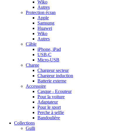
Wiko
Autres
Protection écran
Apple
Samsung
Huawei
Wiko
Autres
Câble
iPhone, iPad
USB-C
Micro-USB
Charge
Chargeur secteur
Chargeur induction
Batterie externe
Accessoire
Casque - Ecouteur
Pour la voiture
Adaptateur
Pour le sport
Perche à selfie
Bandoulière
Collections
Gulli