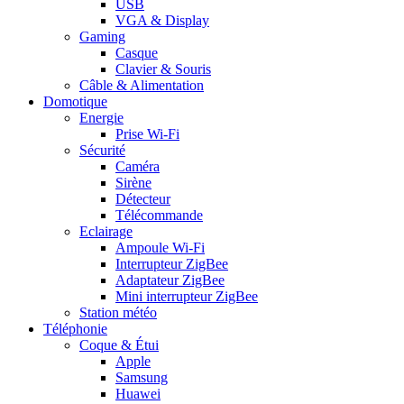
USB
VGA & Display
Gaming
Casque
Clavier & Souris
Câble & Alimentation
Domotique
Energie
Prise Wi-Fi
Sécurité
Caméra
Sirène
Détecteur
Télécommande
Eclairage
Ampoule Wi-Fi
Interrupteur ZigBee
Adaptateur ZigBee
Mini interrupteur ZigBee
Station météo
Téléphonie
Coque & Étui
Apple
Samsung
Huawei