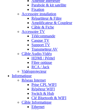
Antenne intérieure
Parabole & kit satellite
Fixation
Accessoire installation
Répartiteur & Filtre
Amplificateur & Coupleur
Câble & Fiche
Accessoire TV
Télécommande
Casque TV
Support TV
Transmetteur AV
Câble Audio-Vidéo
HDMI / Péritel
Fibre optique
RCA / Jack
Vidéoprojecteur
Informatique
Réseau Internet
Prise CPL WIFI
Répéteur WIFI
Switch & Hub
Clé Bluetooth & WIFI
Câble Informatique
Ethernet