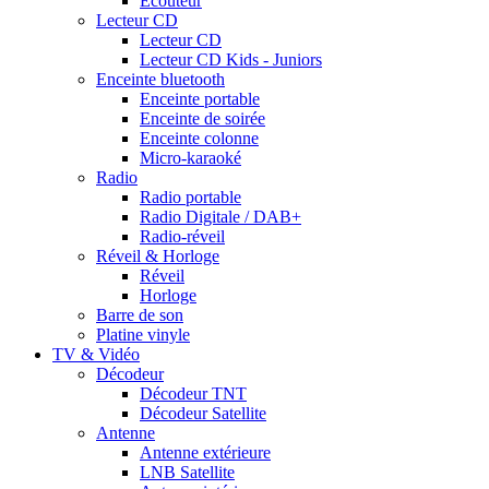
Ecouteur
Lecteur CD
Lecteur CD
Lecteur CD Kids - Juniors
Enceinte bluetooth
Enceinte portable
Enceinte de soirée
Enceinte colonne
Micro-karaoké
Radio
Radio portable
Radio Digitale / DAB+
Radio-réveil
Réveil & Horloge
Réveil
Horloge
Barre de son
Platine vinyle
TV & Vidéo
Décodeur
Décodeur TNT
Décodeur Satellite
Antenne
Antenne extérieure
LNB Satellite