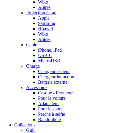
Wiko
Autres
Protection écran
Apple
Samsung
Huawei
Wiko
Autres
Câble
iPhone, iPad
USB-C
Micro-USB
Charge
Chargeur secteur
Chargeur induction
Batterie externe
Accessoire
Casque - Ecouteur
Pour la voiture
Adaptateur
Pour le sport
Perche à selfie
Bandoulière
Collections
Gulli