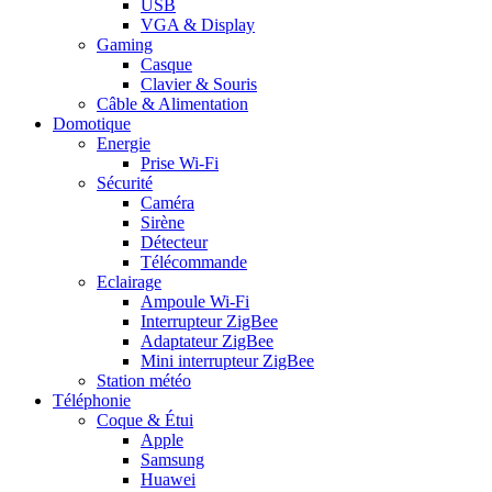
USB
VGA & Display
Gaming
Casque
Clavier & Souris
Câble & Alimentation
Domotique
Energie
Prise Wi-Fi
Sécurité
Caméra
Sirène
Détecteur
Télécommande
Eclairage
Ampoule Wi-Fi
Interrupteur ZigBee
Adaptateur ZigBee
Mini interrupteur ZigBee
Station météo
Téléphonie
Coque & Étui
Apple
Samsung
Huawei