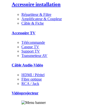
Accessoire installation
Répartiteur & Filtre
Amplificateur & Coupleur
Câble & Fiche
Accessoire TV
Télécommande
Casque TV
Support TV
Transmetteur AV
Câble Audio-Vidéo
HDMI / Péritel
Fibre optique
RCA / Jack
Vidéoprojecteur