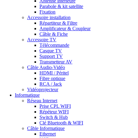
Antenne intérieure
Parabole & kit satellite
Fixation
Accessoire installation
Répartiteur & Filtre
Amplificateur & Coupleur
Câble & Fiche
Accessoire TV
Télécommande
Casque TV
Support TV
Transmetteur AV
Câble Audio-Vidéo
HDMI / Péritel
Fibre optique
RCA / Jack
Vidéoprojecteur
Informatique
Réseau Internet
Prise CPL WIFI
Répéteur WIFI
Switch & Hub
Clé Bluetooth & WIFI
Câble Informatique
Ethernet