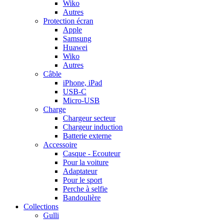
Wiko
Autres
Protection écran
Apple
Samsung
Huawei
Wiko
Autres
Câble
iPhone, iPad
USB-C
Micro-USB
Charge
Chargeur secteur
Chargeur induction
Batterie externe
Accessoire
Casque - Ecouteur
Pour la voiture
Adaptateur
Pour le sport
Perche à selfie
Bandoulière
Collections
Gulli