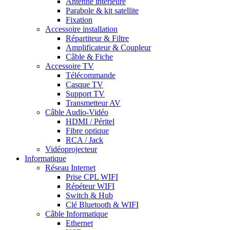
Antenne intérieure
Parabole & kit satellite
Fixation
Accessoire installation
Répartiteur & Filtre
Amplificateur & Coupleur
Câble & Fiche
Accessoire TV
Télécommande
Casque TV
Support TV
Transmetteur AV
Câble Audio-Vidéo
HDMI / Péritel
Fibre optique
RCA / Jack
Vidéoprojecteur
Informatique
Réseau Internet
Prise CPL WIFI
Répéteur WIFI
Switch & Hub
Clé Bluetooth & WIFI
Câble Informatique
Ethernet