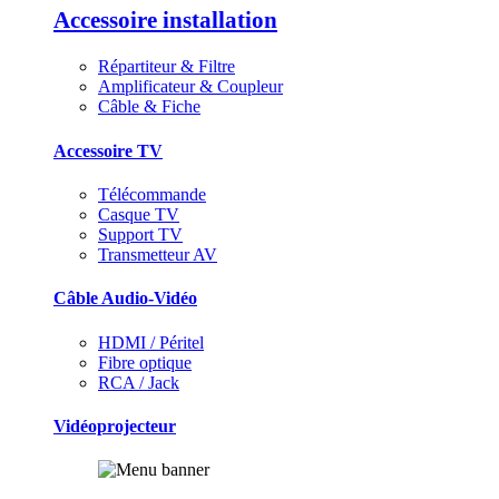
Accessoire installation
Répartiteur & Filtre
Amplificateur & Coupleur
Câble & Fiche
Accessoire TV
Télécommande
Casque TV
Support TV
Transmetteur AV
Câble Audio-Vidéo
HDMI / Péritel
Fibre optique
RCA / Jack
Vidéoprojecteur