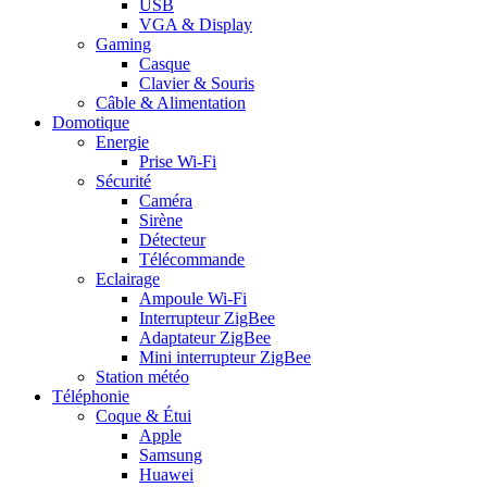
USB
VGA & Display
Gaming
Casque
Clavier & Souris
Câble & Alimentation
Domotique
Energie
Prise Wi-Fi
Sécurité
Caméra
Sirène
Détecteur
Télécommande
Eclairage
Ampoule Wi-Fi
Interrupteur ZigBee
Adaptateur ZigBee
Mini interrupteur ZigBee
Station météo
Téléphonie
Coque & Étui
Apple
Samsung
Huawei