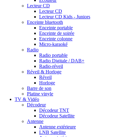
Ecouteur
Lecteur CD
Lecteur CD
Lecteur CD Kids - Juniors
Enceinte bluetooth
Enceinte portable
Enceinte de soirée
Enceinte colonne
Micro-karaoké
Radio
Radio portable
Radio Digitale / DAB+
Radio-réveil
Réveil & Horloge
Réveil
Horloge
Barre de son
Platine vinyle
TV & Vidéo
Décodeur
Décodeur TNT
Décodeur Satellite
Antenne
Antenne extérieure
LNB Satellite