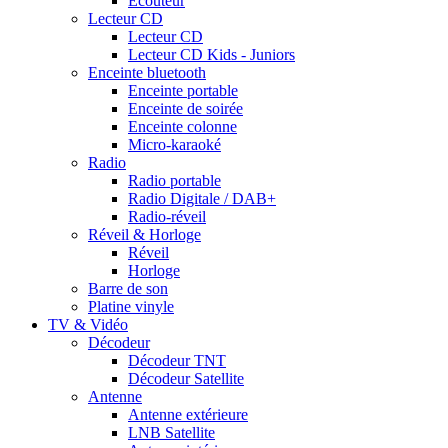
Ecouteur
Lecteur CD
Lecteur CD
Lecteur CD Kids - Juniors
Enceinte bluetooth
Enceinte portable
Enceinte de soirée
Enceinte colonne
Micro-karaoké
Radio
Radio portable
Radio Digitale / DAB+
Radio-réveil
Réveil & Horloge
Réveil
Horloge
Barre de son
Platine vinyle
TV & Vidéo
Décodeur
Décodeur TNT
Décodeur Satellite
Antenne
Antenne extérieure
LNB Satellite