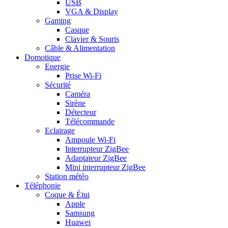
USB
VGA & Display
Gaming
Casque
Clavier & Souris
Câble & Alimentation
Domotique
Energie
Prise Wi-Fi
Sécurité
Caméra
Sirène
Détecteur
Télécommande
Eclairage
Ampoule Wi-Fi
Interrupteur ZigBee
Adaptateur ZigBee
Mini interrupteur ZigBee
Station météo
Téléphonie
Coque & Étui
Apple
Samsung
Huawei