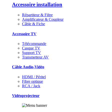
Accessoire installation
Répartiteur & Filtre
Amplificateur & Coupleur
Câble & Fiche
Accessoire TV
Télécommande
Casque TV
Support TV
Transmetteur AV
Câble Audio-Vidéo
HDMI / Péritel
Fibre optique
RCA / Jack
Vidéoprojecteur