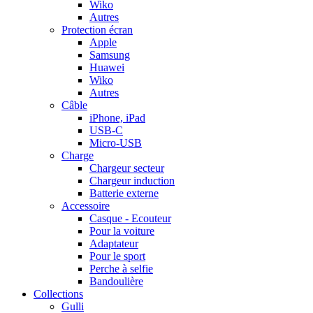
Wiko
Autres
Protection écran
Apple
Samsung
Huawei
Wiko
Autres
Câble
iPhone, iPad
USB-C
Micro-USB
Charge
Chargeur secteur
Chargeur induction
Batterie externe
Accessoire
Casque - Ecouteur
Pour la voiture
Adaptateur
Pour le sport
Perche à selfie
Bandoulière
Collections
Gulli