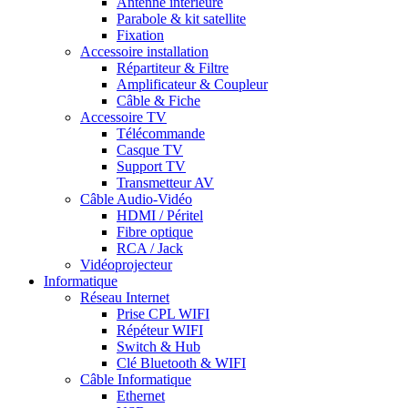
Antenne intérieure
Parabole & kit satellite
Fixation
Accessoire installation
Répartiteur & Filtre
Amplificateur & Coupleur
Câble & Fiche
Accessoire TV
Télécommande
Casque TV
Support TV
Transmetteur AV
Câble Audio-Vidéo
HDMI / Péritel
Fibre optique
RCA / Jack
Vidéoprojecteur
Informatique
Réseau Internet
Prise CPL WIFI
Répéteur WIFI
Switch & Hub
Clé Bluetooth & WIFI
Câble Informatique
Ethernet